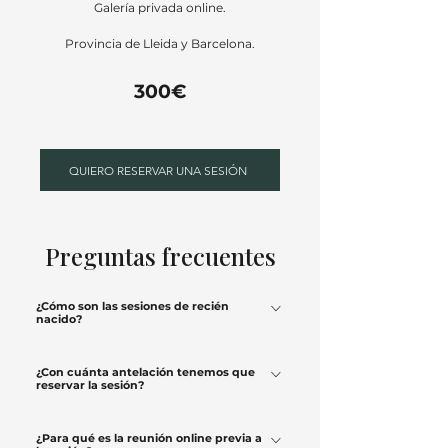
Galería privada online.
Provincia de Lleida y Barcelona.
300€
QUIERO RESERVAR UNA SESIÓN
Preguntas frecuentes
¿Cómo son las sesiones de recién
nacido?
Mis sesiones de recién nacido son de estilo
¿Con cuánta antelación tenemos que
lifestyle y naturales, pensadas para respetar el
reservar la sesión?
ritmo del bebé y de la familia. No realizo
Para las sesiones del recién
envolturas ni posados forzados. Trabajo desde
¿Para qué es la reunión online previa a