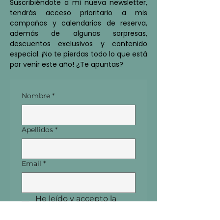
Suscribiéndote a mi nueva newsletter,
tendrás acceso prioritario a mis
campañas y calendarios de reserva,
además de algunas sorpresas,
descuentos exclusivos y contenido
especial. ¡No te pierdas todo lo que está
por venir este año! ¿Te apuntas?
Nombre
*
Apellidos
*
Email
*
He leído y accepto la 
Política de Privacidad
.
*